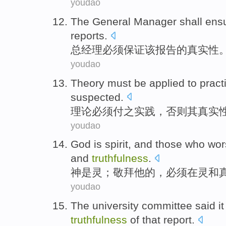
youdao
The General Manager
shall
ens
reports
.
总经理
必须
保证
该
报告
的
真实性
youdao
Theory
must be
applied to
pract
suspected
.
理论
必须
付之
实践
，
否则
其
真实
youdao
God
is
spirit
, and those who
wor
and
truthfulness
.
神
是
灵
；
敬
拜
他
的，
必须
在
灵
和
youdao
The university
committee
said
it
truthfulness
of
that
report
.