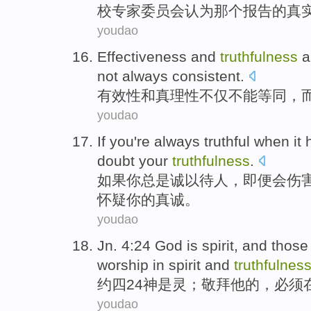
校
专家
委员会
认为
那个
报告
的
真
youdao
Effectiveness
and
truthfulness
a
not
always
consistent
.
有效性
和
真理性不仅
不能
等同
，
youdao
If
you
're always
truthful
when
it 
doubt
your
truthfulness
.
如果
你
总是
诚
以待人，即便
会
伤
怀疑
你的真诚。
youdao
Jn
. 4:24
God
is
spirit
, and thos
worship
in
spirit
and
truthfulnes
约
四24
神
是
灵
；
敬
拜
他
的，
必须
youdao