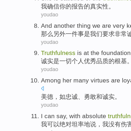
我
确信
你
的
报告
的
真实性
。
youdao
And
another
thing
we
are very
k
那么
另外一
件事
是
我们
要求
非常
youdao
Truthfulness
is
at the
foundation
诚实
是
一切
个人
优秀品质
的
根基
youdao
Among her many virtues are
loy
美德
，如
忠诚
、
勇敢
和
诚实
。
youdao
I
can
say
, with
absolute
truthful
我
可以
绝对
坦率地
说
，我
没有
伤