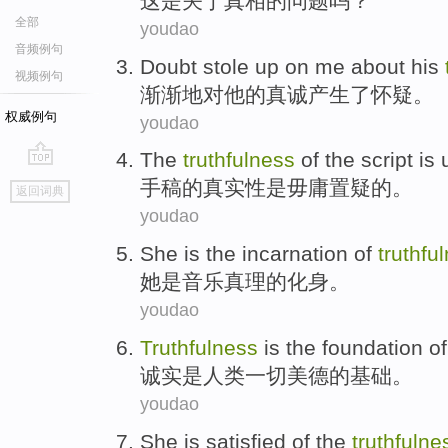
这
是
关于真相
的
问题
吗？
全部
youdao
音频例句
Doubt
stole
up on me
about
his
视频例句
渐渐地
对
他
的
真诚
产生了
怀疑
。
权威例句
youdao
The
truthfulness
of
the
script
is
go
手稿
的
真实性
是
毋庸置疑
的
。
返回词典
top
youdao
She
is
the
incarnation
of
truthfu
她
是
音乐
真理
的
化身
。
youdao
Truthfulness
is
the
foundation
of
诚实
是
人类
一切美德
的
基础
。
youdao
She is satisfied
of
the
truthfulne