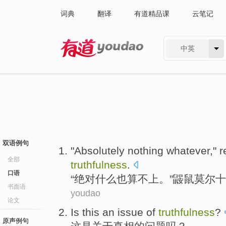
词典
翻译
有道精品课
云笔记
中英
有道 - 网易旗下搜索
双语例句
"
Absolutely
nothing
whatever,"
r
全部
truthfulness
.
口语
“
绝对
什么也
算不上。”
鼹鼠
莫尔
十
书面语
youdao
论文
Is
this
an
issue
of
truthfulness
?
原声例句