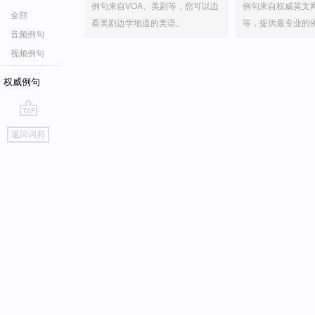
例句来自VOA、美剧等，您可以边
例句来自权威英文
全部
看美剧边学地道的美语。
等，提供最专业的
音频例句
视频例句
权威例句
go
返回词典
top