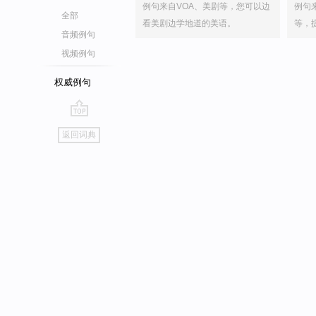
例句来自VOA、美剧等，您可以边
例句
全部
看美剧边学地道的美语。
等，
音频例句
视频例句
权威例句
go
返回词典
top