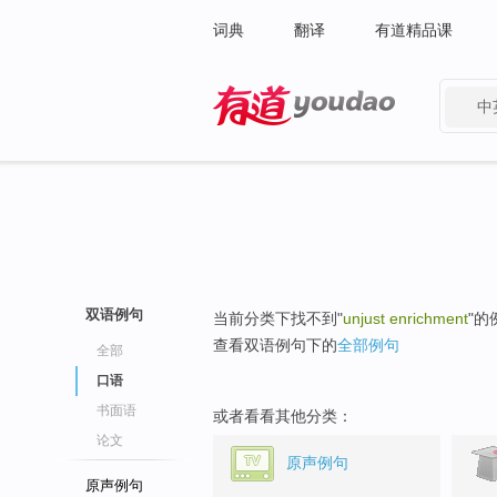
词典
翻译
有道精品课
中
有道 - 网易旗下搜索
双语例句
当前分类下找不到"
unjust enrichment
"的
查看双语例句下的
全部例句
全部
口语
书面语
或者看看其他分类：
论文
原声例句
原声例句