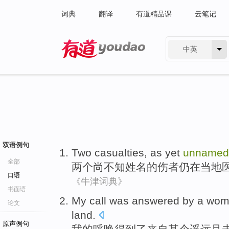
词典
翻译
有道精品课
云笔记
中英
有道 - 网易旗下搜索
双语例句
Two
casualties
,
as yet
unnamed
全部
两个
尚
不知
姓名
的
伤者
仍
在
当地
口语
《牛津词典》
书面语
My
call
was answered
by a
wom
论文
land.
原声例句