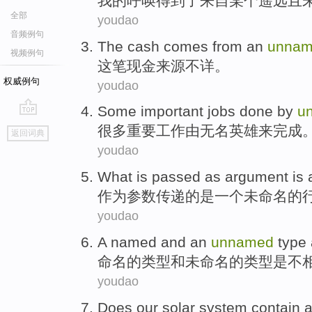
我
的
呼唤
得到
了来自某个遥远且
全部
youdao
音频例句
The cash
comes
from
an
unna
视频例句
这笔
现金
来源
不详。
权威例句
youdao
Some
important
jobs
done
by
u
go
很多
重要
工作
由
无名
英雄
来完成
返回词典
top
youdao
What is
passed
as
argument
is
作为
参数
传递
的
是
一个
未命名
的
youdao
A
named
and
an
unnamed
type
命名
的
类型
和
未
命名的类型
是
不
youdao
Does
our
solar system
contain