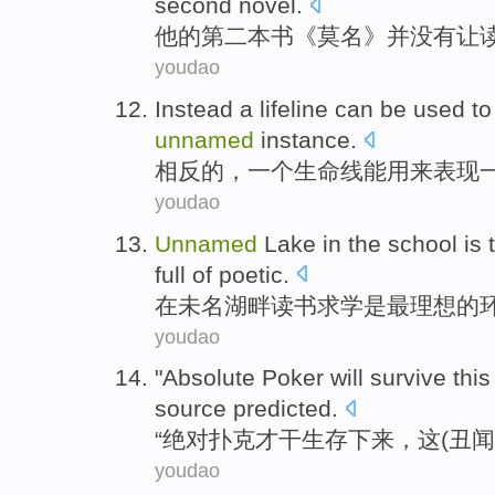
second
novel
.
他
的
第二
本书《
莫名
》并
没有
让
youdao
Instead
a
lifeline
can be used
to
unnamed
instance
.
相反
的，
一
个
生命线
能用
来
表现
youdao
Unnamed
Lake
in the
school
is
full of
poetic
.
在未名
湖畔
读书求学
是
最
理想的
youdao
"
Absolute
Poker
will
survive
this
source
predicted
.
“
绝对
扑克
才干
生存下来
，
这
(
丑闻
youdao