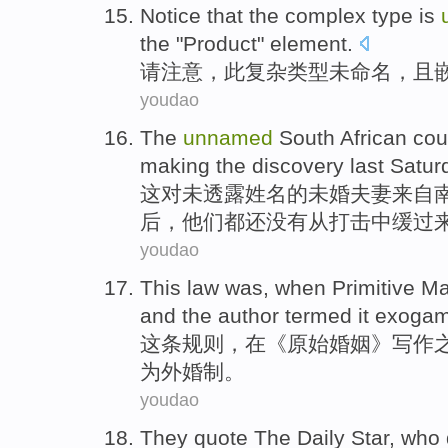
Notice that
the
complex
type
is
the "
Product
"
element
.
请
注意
，
此
复杂
类型
未
命名，
且
youdao
The
unnamed
South African
cou
making
the
discovery
last Satur
这
对未透露
姓名
的未婚
夫妻
来自
后
，他们
都
还
没有从打击中缓过
youdao
This
law
was,
when
Primitive
Ma
and
the author
termed
it exogam
这
条规则
，在《
原始
婚姻
》
写作
为
外婚制
。
youdao
They
quote
The
Daily
Star,
who