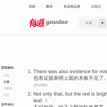
词典
翻译
有道精品课
云笔记
中英
有道 - 网易旗下搜索
双语例句
There
was also
evidence
for mi
全部
也
有
证据表明
上面
的木板不见
了
口语
youdao
书面语
Not only
that
, but the
red
is brig
论文
leaf
.
原声例句