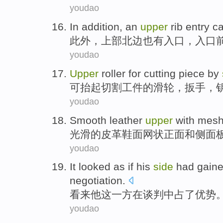
youdao
In addition
, an
upper
rib
entry
c
此外
，
上部
北边
也
有
入口
，入口
youdao
Upper
roller for
cutting
piece
by
可抬起
切割
工件
的滑轮，
扳手
，
youdao
Smooth
leather
upper
with
mes
光滑
的
皮革
鞋
面
网状
正面
和
侧面
youdao
It looked as if
his
side
had
gaine
negotiation.
看来
他
这一方
在谈判
中
占
了
优势
youdao