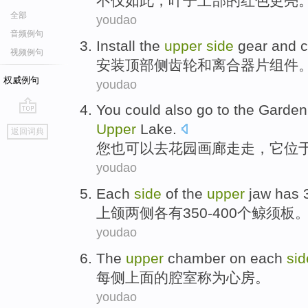
不仅
如此
，叶子
上部
的
红色
更
亮
全部
youdao
音频例句
Install
the
upper
side
gear
and
c
视频例句
安装
顶部
侧
齿轮
和
离合器
片
组件
权威例句
youdao
You
could
also
go to
the
Garden
go
Upper
Lake.
返回词典
top
您
也
可以
去
花园
画廊走走
，
它
位
youdao
Each
side
of the
upper
jaw
has
上颌
两侧各
有
350
-
400个
鲸
须
板
youdao
The
upper
chamber
on
each
sid
每
侧
上面
的
腔室
称为
心房。
youdao