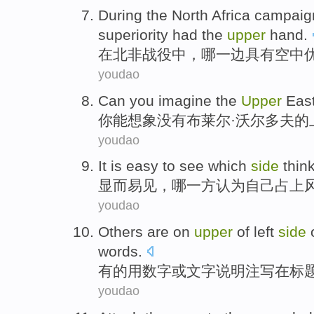
During
the
North Africa
campaig
superiority
had the
upper
hand
.
在
北非
战役中
，
哪
一边
具有
空中
youdao
Can
you
imagine
the
Upper
Eas
你
能
想象
没有
布莱尔·
沃尔
多夫的
youdao
It is
easy
to see
which
side
thin
显而易见
，
哪一
方
认为自己
占上
youdao
Others are
on
upper
of
left
side
o
words
.
有的
用
数字
或
文字说明注写
在
标
youdao