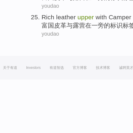
youdao
Rich
leather
upper
with
Camper
富国
皮革
与
露营
在
一旁
的
标识
标
youdao
关于有道
Investors
有道智选
官方博客
技术博客
诚聘英