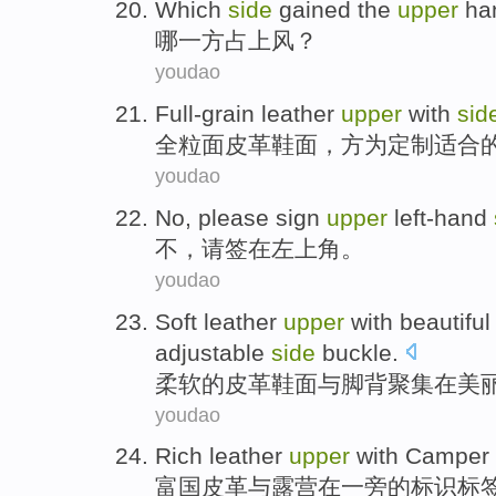
Which
side
gained the
upper
ha
哪一
方
占上风
？
youdao
Full-grain leather
upper
with
sid
全粒面
皮革
鞋
面，
方
为
定制
适合
youdao
No
,
please
sign
upper
left-hand
不
，
请
签在
左上角
。
youdao
Soft
leather
upper
with
beautiful
adjustable
side
buckle
.
柔软
的
皮革
鞋面
与
脚背
聚集
在
美
youdao
Rich
leather
upper
with
Camper
富国
皮革
与
露营
在
一旁
的
标识
标