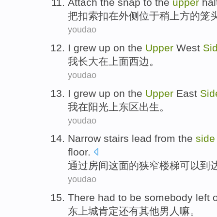
Attach
the
snap
to
the
upper
hal
把
扣
索扣
在
外侧位于稍
上方
的
笼
youdao
I
grew up
on
the
Upper
West
Si
我
长大
在
上面
西边
。
youdao
I
grew
up
on
the
Upper
East
Sid
我
在
阳光
上
东区出生
。
youdao
Narrow
stairs
lead from the
side
floor
.
通过
房间
这
面的
狭窄
楼梯可以到
youdao
There had
to
be somebody
left 
东
上城
肯定
还有
其他男人嘛。