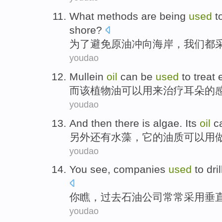
What
methods
are
being
used
t
shore
?
为了
避免
原油
冲向
海岸
，我们
都
youdao
Mullein
oil
can be
used
to
treat
而该
植物油
可以
用来
治疗
耳朵
的
youdao
And then
there is
algae
.
Its
oil
c
另外
还有
水藻
，
它
的
油质
可以
用
youdao
You
see
,
companies
used
to
dril
你
瞧
，
过去
石油
公司
常常采用
垂
youdao