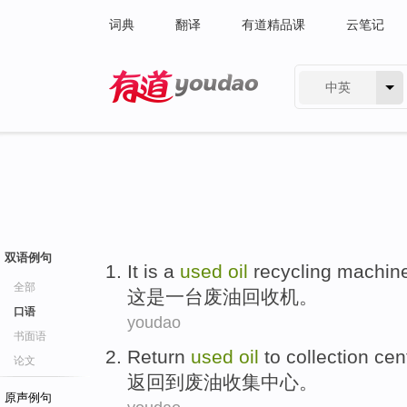
词典
翻译
有道精品课
云笔记
中英
有道 - 网易旗下搜索
双语例句
It
is
a
used
oil
recycling
machin
全部
这
是
一
台
废油
回收机。
口语
youdao
书面语
Return
used
oil
to
collection
cen
论文
返回
到
废油收集
中心
。
原声例句