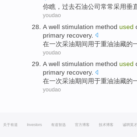
你
瞧
，
过去
石油
公司
常常采用
垂
youdao
A
well
stimulation
method
used
primary recovery
.
在
一
次
采油
期间
用于
重油
油藏
的
youdao
A
well
stimulation
method
used
primary recovery
.
在
一
次
采油
期间
用于
重油
油藏
的
youdao
关于有道
Investors
有道智选
官方博客
技术博客
诚聘英