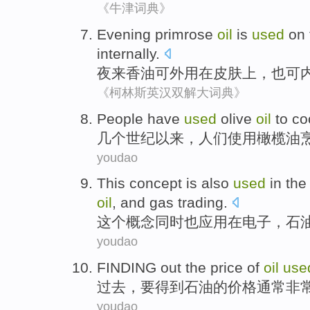
《牛津词典》
Evening primrose
oil
is
used
on
internally
.
夜来
香油可外用
在
皮肤
上
，也可
《柯林斯英汉双解大词典》
People
have
used
olive
oil
to
co
几个
世纪以来，
人们
使用
橄榄油
youdao
This
concept
is also
used
in the
oil
,
and
gas
trading
.
这个
概念
同时
也
应用
在
电子
，
石
youdao
FINDING
out the
price
of
oil
use
过去
，
要
得到
石油
的
价格
通常
非
youdao