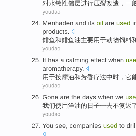
对
水
敏
性储层
进行
压裂
改造
，一
youdao
Menhaden
and
its
oil
are
used
i
products
.
鲱鱼
和
鲱鱼
油
主要
用于
动物
饲料
youdao
It
has a calming
effect
when
us
aromatherapy
.
用于
按摩
油
和
芳香疗法中时，
它
youdao
Gone
are
the
days
when
we
us
我们
使用
洋油
的
日子
一
去
不复返
youdao
You
see
,
companies
used
to
dril