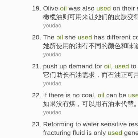
Olive
oil
was
also
used
on
their
橄榄油
则
可用
来
让
她们的
皮肤
变
youdao
The
oil
she
used
has
different
c
她
所使用
的
油
有
不同
的
颜色
和
味
youdao
push
up
demand
for
oil
,
used
to
它们助长
石油
需求
，
而
石油正可
youdao
If
there is no
coal
,
oil
can be
us
如果
没有
煤
，
可以
用
石油
来代替
youdao
Reforming
to
water
sensitive
res
fracturing
fluid
is only
used
gene