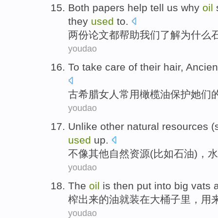
Both
papers
help
tell
us
why
oil
they
used
to.
两
份论文都
帮助
我们
了解
为什么
youdao
To take care
of
their
hair
,
Ancien
古希腊
女人
常用
橄榄油
保护
她们
youdao
Unlike
other
natural
resources
(
used
up
.
不像
其他
自然
资源
(
比如
石油
)，
水
youdao
The
oil
is then
put into
big
vats
榨出来
的
油
就
装
在
大
桶子
里，
用
youdao