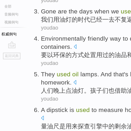
youdao
全部
Gone
are
the
days
when
we
us
音频例句
我们
用
油灯
的
时代
已经
一去不复
视频例句
youdao
权威例句
Environmentally friendly
way
to
containers
.
go
要以
环保
的
方式
处置
用过
的
油品
返回词典
top
youdao
They
used
oil
lamps
. And that'
homework
.
人们
晚上点
油灯
。
孩子们
也借助
youdao
A dipstick
is
used
to
measure
h
量油
尺
是
用来
探查
引擎
中的
剩余