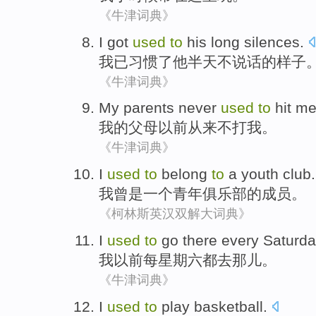
《牛津词典》
I
got
used
to
his
long silences
.
我
已
习惯
了
他
半天
不说话的样子
《牛津词典》
My
parents
never
used
to
hit
m
我
的
父母
以前
从来不
打
我。
《牛津词典》
I
used
to
belong
to
a
youth
club
.
我
曾
是
一个
青年
俱乐部
的成员。
《柯林斯英汉双解大词典》
I
used
to
go
there
every
Saturda
我
以前
每
星期六
都
去
那儿
。
《牛津词典》
I
used
to
play
basketball
.