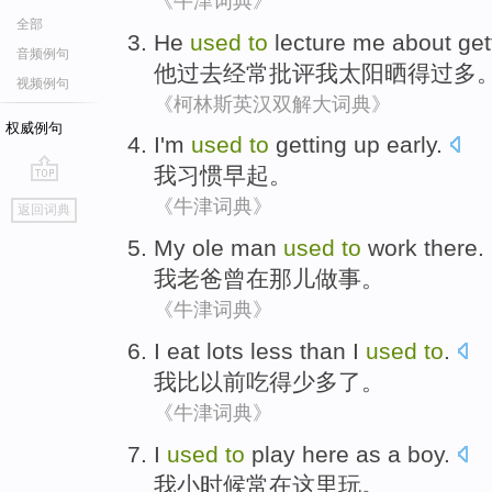
《牛津词典》
全部
He
used
to
lecture
me
about
get
音频例句
他
过去
经常
批评
我
太阳
晒得
过多
视频例句
《柯林斯英汉双解大词典》
权威例句
I'm
used
to
getting up early
.
我
习惯
早起
。
go
《牛津词典》
返回词典
top
My
ole man
used
to
work
there
.
我
老爸
曾
在
那儿
做事
。
《牛津词典》
I
eat
lots less
than
I
used
to
.
我
比
以前
吃
得
少
多了。
《牛津词典》
I
used
to
play
here
as a boy
.
我
小时候
常
在这里
玩
。