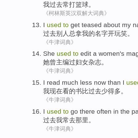
我
过去
常
打
篮球。
《柯林斯英汉双解大词典》
I
used
to
get teased
about
my
n
过去
别人总
拿
我的名字开玩笑。
《牛津词典》
She
used
to
edit
a
women's
mag
她
曾
主编
过
妇女
杂志。
《牛津词典》
I
read
much
less
now
than
I
use
我
现在
看
的书
比
过去
少
得多
。
《牛津词典》
I
used
to
go
there
often
in the p
过去
我
常
去
那里
。
《牛津词典》