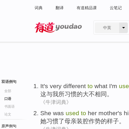
词典
翻译
有道精品课
云笔记
中英
有道 - 网易旗下搜索
双语例句
It
's
very
different
to
what
I'm
us
全部
这
与
我
所
习惯
的
大
不相同
。
口语
《牛津词典》
书面语
She
was
used
to
her mother
's h
论文
她
习惯
了
母亲
装腔
作势的样子。
原声例句