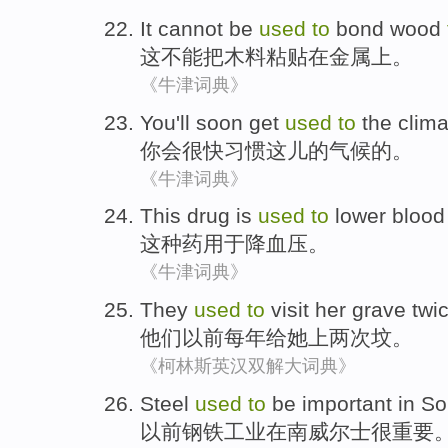
It
cannot be
used
to
bond
wood
这
不能
把
木料粘贴
在
金属上
。
《牛津词典》
You
'll
soon
get
used
to
the
clima
你
会
很快
习惯
这儿
的
气候
的。
《牛津词典》
This
drug
is
used
to
lower
blood
这种
药
用于
降
血压
。
《牛津词典》
They
used
to
visit
her
grave
twi
他们
以前
每年
给
她
上
两次
坟
。
《柯林斯英汉双解大词典》
Steel
used
to
be important
in
So
以前
钢铁工业
在
南威尔士
很
重要