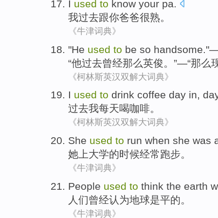
I
used
to
know
your
pa
.
我
过去
跟
你
爸爸很熟
。
《牛津词典》
"
He
used
to
be
so
handsome
."
“
他
过去
曾经
那么
英俊
。”—“那么
《柯林斯英汉双解大词典》
I
used
to
drink
coffee
day
in, day
过去
我
每天
喝
咖啡
。
《柯林斯英汉双解大词典》
She
used
to
run
when
she was
她
上
大学的
时候
经常
跑步
。
《牛津词典》
People
used
to
think
the earth
w
人们
曾经
认为
地球
是
平
的。
《牛津词典》