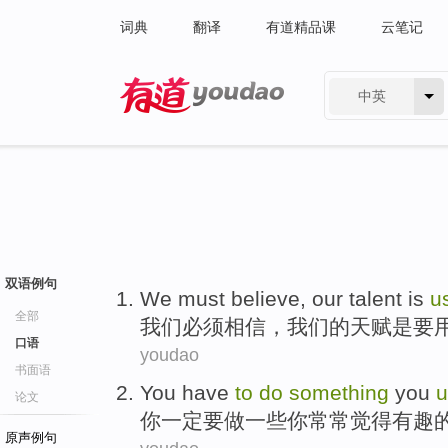
词典
翻译
有道精品课
云笔记
中英
有道 - 网易旗下搜索
双语例句
We
must
believe
,
our
talent
is
u
全部
我们
必须
相信
，
我们
的
天赋
是
要
口语
youdao
书面语
You
have
to
do
something
you
论文
你
一定
要
做
一些
你
常常
觉得
有趣
原声例句