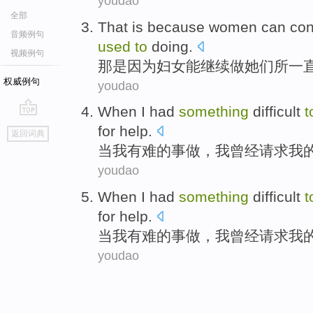
youdao
全部
That
is because
women
can
con
音频例句
used
to
doing
.
视频例句
那
是因为
妇女
能
继续
做
她们
所
一
权威例句
youdao
When
I
had
something
difficult
t
go
for help
.
返回词典
top
当
我
有难
的事
做
，我
曾经
请求
我
youdao
When
I
had
something
difficult
t
for help
.
当
我
有难
的事
做
，我
曾经
请求
我
youdao