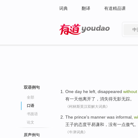
词典
翻译
有道精品课
中
有道 - 网易旗下搜索
双语例句
One
day
he
left
,
disappeared
withou
全部
有一
天
他
离开了
，
消失得
无影无踪
。
口语
《柯林斯英汉双解大词典》
书面语
The prince
's
manner
was informal,
wi
论文
王子
的
态度
平易谦和，
没有
一点
傲气
《牛津词典》
原声例句