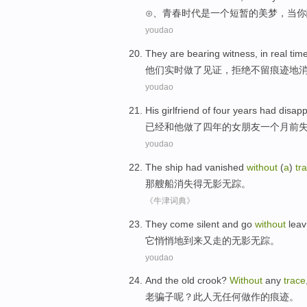
⊙、
青春
时代
是
一个
短暂
的
美梦
，
当
你
youdao
They
are
bearing witness
,
in real tim
他们
实时
做了
见证
，
拒绝
不留痕迹地
youdao
His
girlfriend
of
four
years
had disap
已经
和
他
做了
四
年
的
女朋友
一个
月
前
youdao
The
ship
had vanished
without
(
a
)
tr
那
艘船
消失
得
无影无踪
。
《牛津词典》
They
come
silent
and
go
without
leav
它
悄悄地
到来
又
走
的
无影无踪
。
youdao
And the old
crook
?
Without
any
trace
老
骗子
呢？此人
无
任何
做作的
痕迹
。