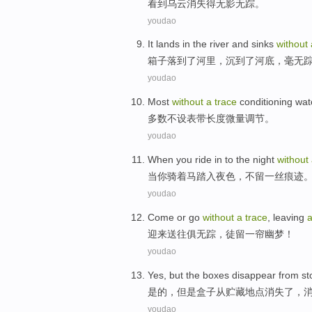
看到
乌云
消失得
无影无踪
。
youdao
It lands
in
the river
and
sinks
without
箱子
落到了
河里
，
沉到了河底
，毫无
youdao
Most
without
a
trace
conditioning
wat
多数
不
设
表带
长度
微量
调节
。
youdao
When
you
ride
in to
the night
without
当
你
骑
着马踏入
夜色
，不留一丝痕迹
youdao
Come or go
without
a
trace
,
leaving
迎来送往俱
无
踪
，
徒留
一帘幽梦
！
youdao
Yes
,
but
the boxes
disappear
from
st
是的
，
但是
盒子
从
贮藏
地点
消失
了，
youdao