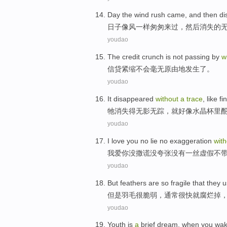
Day
the wind
rush
came
,
and then
di
日子
像风一样
匆匆
来过
，
然后
消失
的
youdao
The credit
crunch
is
not
passing
by
w
信贷
紧缩
不会
毫无
原由地
发生了。
youdao
It disappeared
without
a
trace
,
like
fi
牠
消失得
无影无踪
，
就好像
水晶杯
里
youdao
I
love
you
no
lie
no
exaggeration
with
我
爱
你
没
撒谎
没
夸张
没有
一丝
虚假
不
youdao
But
feathers
are so
fragile
that
they u
但是
羽毛
很
脆弱
，
通常
很快就腐烂
掉
youdao
Youth
is
a
brief
dream
,
when
you
wak