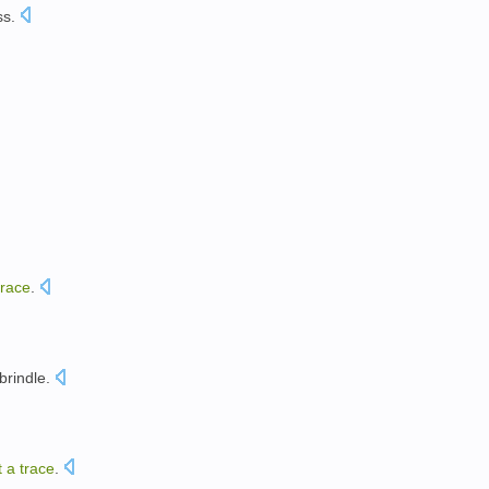
ss
.
trace
.
。
brindle
.
t
a
trace
.