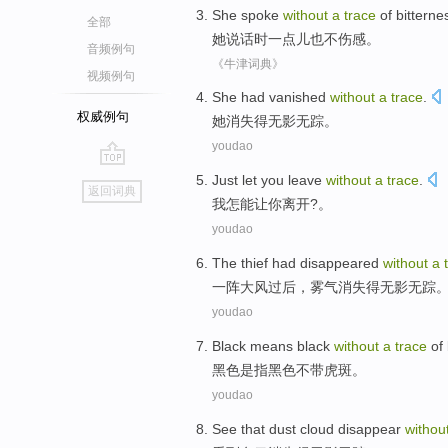
She
spoke
without
a
trace
of
bitterne
全部
她
说话时
一点儿
也不
伤感。
音频例句
《牛津词典》
视频例句
She
had vanished
without
a
trace
.
权威例句
她
消失
得无影无踪。
youdao
go
Just
let
you
leave
without
a
trace
.
返回词典
top
我怎能
让
你
离开
?。
youdao
The thief
had disappeared
without
a
一阵大风过后，
雾气
消失得无影无踪
youdao
Black
means
black
without
a
trace
of
黑色
是指
黑色
不
带虎斑
。
youdao
See that
dust cloud
disappear
withou