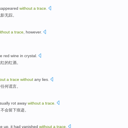
sappeared
without
a
trace
.
无影无踪
。
ithout
a
trace
, however.
ne
red
wine
in
crystal
.
酡
红
的
红酒
。
out
a
trace
without
any
lies
.
带
任何
谎言
。
sually
rot
away
without
a
trace
.
，
不会
留下
痕迹。
e up
,
it
had vanished
without
a
trace
.