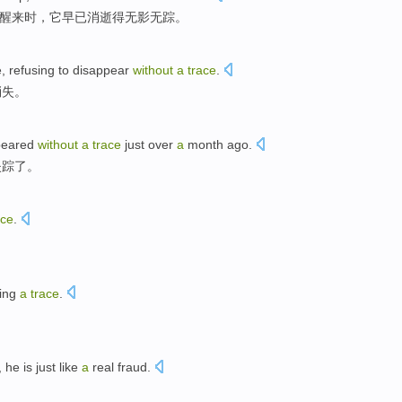
醒来
时，
它
早已
消逝得无影无踪。
e
,
refusing to
disappear
without
a
trace
.
消失
。
peared
without
a
trace
just over
a
month
ago
.
失踪了。
ace
.
ing
a
trace
.
, he is just like
a
real
fraud.