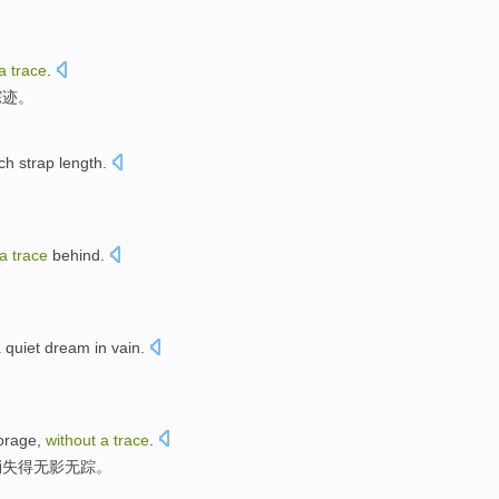
a
trace
.
踪迹。
ch strap
length
.
a
trace
behind.
。
a
quiet dream in vain
.
orage
,
without
a
trace
.
消失得
无影无踪
。