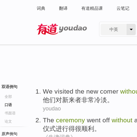
词典
翻译
有道精品课
云笔记
中英
有道 - 网易旗下搜索
双语例句
We
visited
the
new
comer
witho
全部
他们
对
新
来者非常
冷淡。
口语
youdao
书面语
The
ceremony
went off
without
a
论文
仪式
进行得很
顺利
。
原声例句