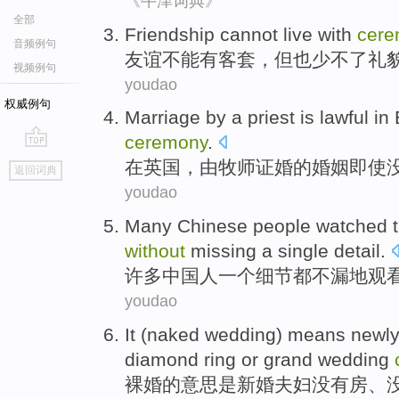
《牛津词典》
全部
Friendship
cannot
live with
cere
音频例句
友谊
不能
有
客套，
但也
少不了
礼
视频例句
youdao
权威例句
Marriage
by a
priest
is lawful
in
ceremony
.
go
在
英国
，
由
牧师
证婚的
婚姻
即使
返回词典
top
youdao
Many
Chinese people
watched
without
missing
a
single
detail
.
许多
中国人
一
个细节都
不
漏
地
观
youdao
It (
naked
wedding)
means
newl
diamond ring
or
grand
wedding
裸
婚的
意思是
新婚夫妇
没有
房
、