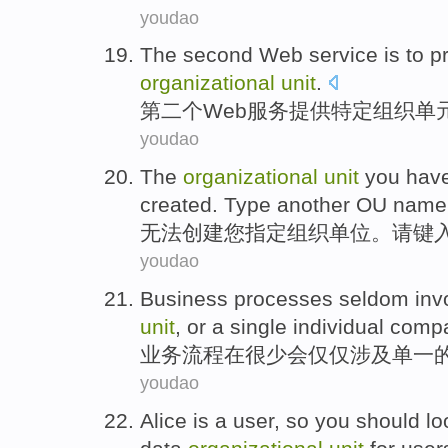
youdao
The second
Web
service
is to
p
organizational
unit
.
第二
个
Web
服务
提供
特定
组织单
youdao
The
organizational
unit
you
hav
created
.
Type
another
OU
name
无法
创建
您
指定
组织
单位
。
请
键
youdao
Business
processes
seldom
inv
unit
,
or
a single individual
comp
业务
流程
在很少会仅仅
涉及
单一
youdao
Alice
is
a
user
,
so
you should
lo