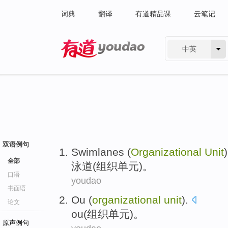
词典
翻译
有道精品课
云笔记
中英
有道 - 网易旗下搜索
双语例句
Swimlanes
(
Organizational
Unit
)
全部
泳道
(
组织
单元
)。
口语
youdao
书面语
Ou
(
organizational
unit
).
论文
ou
(
组织
单元
)。
原声例句