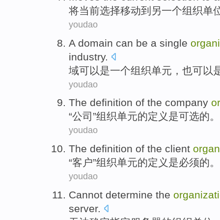
将
当前
选择
移动
到
另一个
组织
单
youdao
A
domain
can
be
a single
organi
industry
.
域
可以
是
一个
组织
单元
，
也
可以
youdao
The
definition
of
the
company
o
“
公司
”
组织
单元
的
定义
是
可选
的。
youdao
The
definition
of
the
client
organ
“
客户
”
组织
单元
的
定义
是
必须
的。
youdao
Cannot
determine
the
organizat
server
.