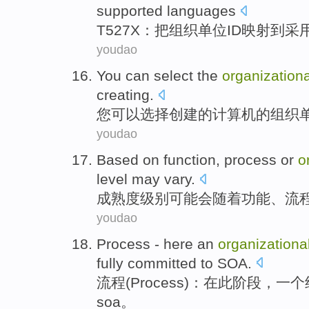
supported
languages
T527X
：把
组织
单位
ID
映射
到
采
youdao
You
can
select
the
organizationa
creating
.
您
可以
选择
创建
的
计算机
的
组织
youdao
Based on
function
,
process
or
o
level
may
vary
.
成熟度
级别
可能会
随着
功能
、
流
youdao
Process
-
here
an
organizationa
fully
committed to
SOA
.
流程
(Process)：
在此
阶段，
一个
soa
。