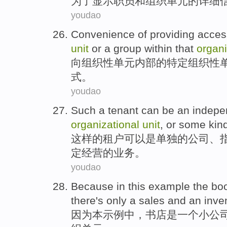
为了
显示
职员
和
组织
单元
的
详细
youdao
Convenience
of
providing
acces
unit
or
a
group
within
that
organ
向
组织性
单元
内部
的
特定
组织性
式
。
youdao
Such
a
tenant
can be
an
indepe
organizational
unit
,
or
some
kin
这样
的
租户
可以
是
单独
的
公司
、
定经营的业务。
youdao
Because
in
this
example
the bo
there
's only
a
sales
and
an inve
因为
本
示例
中
，
书店
是
一个
小
公