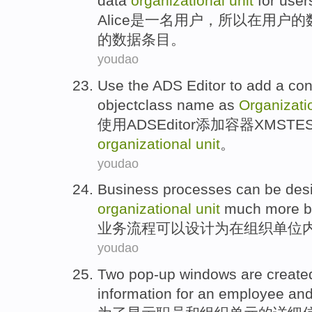
data
organizational
unit
for
user
Alice
是
一名
用户
，
所以
在
用户
的
的数据
条目
。
youdao
Use
the
ADS
Editor
to
add
a con
objectclass
name
as
Organizati
使用
ADS
Editor
添加
容器
XMSTE
organizational
unit
。
youdao
Business
processes
can be
des
organizational
unit
much more
b
业务
流程
可以
设计
为
在
组织
单位
youdao
Two
pop-up
windows
are
create
information
for
an employee
an