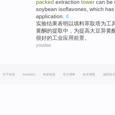
packed
extraction
tower
can be
soybean
isoflavones
,
which
ha
application
.
实验
结果
表明
以
填料
萃取
塔
为工
黄酮
的
提取
中，为
提高
大豆异黄
很
好的工业应用前景。
youdao
关于有道
Investors
有道智选
官方博客
技术博客
诚聘英