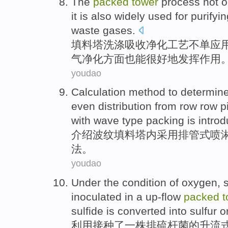
The
packed
tower
process
not
o
it is
also
widely used
for
purifyi
waste gases
.
填料
塔
洗涤吸收
净化
工艺
不单
应
气净化方面
也
能很好地发挥作用
youdao
Calculation
method
to determin
even distribution from
row row
p
with
wave
type
packing
is
intro
介绍
波纹
填料
塔内
采用
排
管
式
喷
法
。
youdao
Under
the
condition
of
oxygen
,
inoculated
in
a
up-flow
packed
t
sulfide
is converted
into
sulfur
o
利用
接种
了一
株
排
硫
杆菌
的
升流