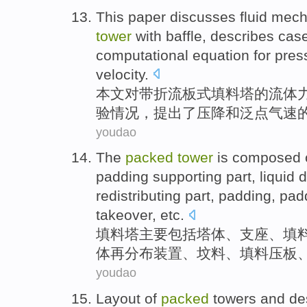
This paper
discusses
fluid
mech
tower
with
baffle
,
describes
cas
computational
equation
for
pres
velocity
.
本文
对
带
折流板式
填料
塔
的
流体
验
情况
，
提出了
压
降
和
泛点
气速
youdao
The
packed
tower
is composed
padding
supporting part
,
liquid
d
redistributing part, padding, pa
takeover
,
etc
.
填料
塔
主要
包括塔
体
、
支座
、
填
体再分布装置、坟料、填料
压板
youdao
Layout of
packed
towers
and
de