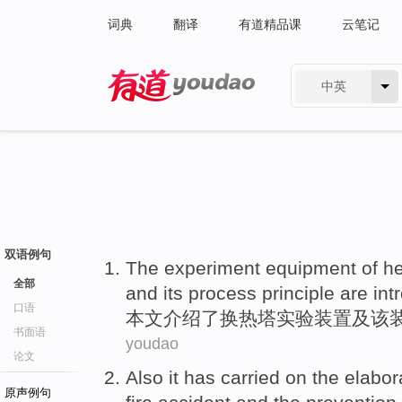
词典
翻译
有道精品课
云笔记
中英
有道 - 网易旗下搜索
双语例句
The experiment
equipment
of
h
全部
and
its
process
principle
are
int
口语
本文介绍了
换热
塔
实验
装置
及
该
书面语
youdao
论文
Also it
has
carried
on
the
elabor
原声例句