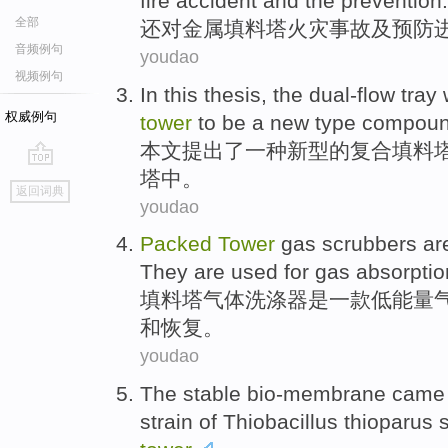
fire
accident
and
the
prevention
.
全部
还
对
金属
填料
塔
火灾
事故
及
预防
音频例句
youdao
视频例句
In this thesis
,
the
dual-flow
tray
权威例句
tower
to
be
a
new type
compou
本文
提出
了
一种
新型
的
复合
填料
塔中。
go
返回词典
top
youdao
Packed
Tower
gas
scrubbers
ar
They are
used for
gas
absorptio
填料
塔
气体
洗涤
器
是
一款低
能量
和
恢复
。
youdao
The
stable
bio-membrane came 
strain of
Thiobacillus
thioparus 