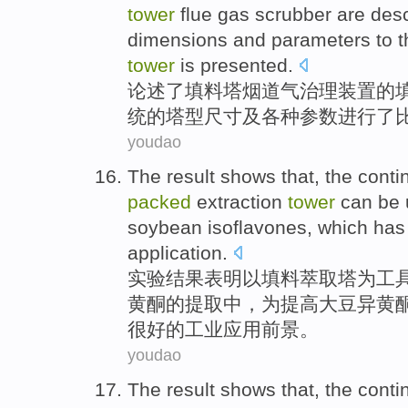
tower
flue
gas scrubber are des
dimensions
and
parameters
to 
tower
is presented.
论述了
填料
塔
烟道气治理装置
的
统
的塔
型
尺寸及各种
参数
进行了
youdao
The result
shows that
,
the
conti
packed
extraction
tower
can be
soybean
isoflavones
,
which
ha
application
.
实验
结果
表明
以
填料
萃取
塔
为工
黄酮
的
提取
中，为
提高
大豆异黄
很
好的工业应用前景。
youdao
The result
shows that
,
the
conti