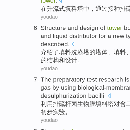
tower
.
在
升流式
填料塔中，
通过
接种
排
youdao
Structure
and
design
of
tower
b
and
liquid
distributor for a new 
described
.
介绍了
填料
洗涤
塔
的
塔
体
、填料
的
结构
和
设计
。
youdao
The
preparatory
test research
i
gas
by using
biological-membr
desulphurization
bacilli
.
利用
排
硫
杆菌生物膜
填料
塔
对
含
初步
实验
。
youdao