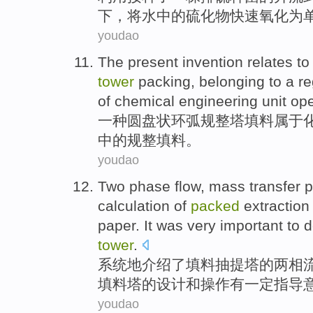
下
，将
水中的
硫化物快速氧化
为
youdao
The present invention
relates
t
tower
packing
,
belonging to a
re
of
chemical
engineering
unit
ope
一种圆盘
状
环弧
规整
塔
填料
属于
中
的
规整
填料
。
youdao
Two
phase
flow
,
mass transfer
p
calculation
of
packed
extraction
paper. It was very
important
to
d
tower
.
系统地介绍
了
填料
抽提
塔
的
两
相
填料塔
的
设计
和
操作
有一定指导
youdao