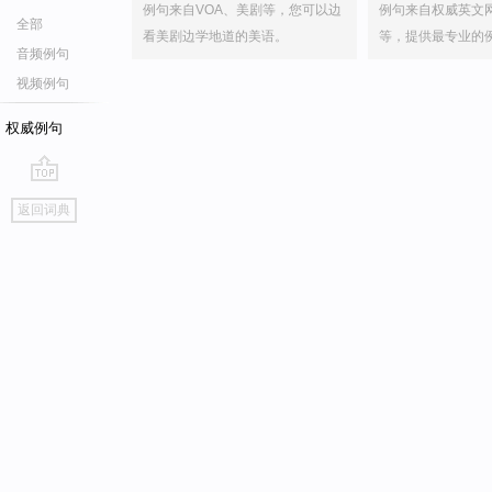
例句来自VOA、美剧等，您可以边
例句来自权威英文
全部
看美剧边学地道的美语。
等，提供最专业的
音频例句
视频例句
权威例句
go
返回词典
top