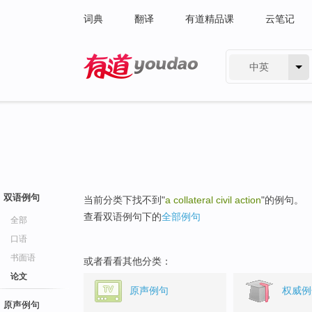
词典
翻译
有道精品课
云笔记
中英
有道 - 网易旗下搜索
双语例句
当前分类下找不到"
a collateral civil action
"的例句。
查看双语例句下的
全部例句
全部
口语
书面语
或者看看其他分类：
论文
原声例句
权威例
原声例句