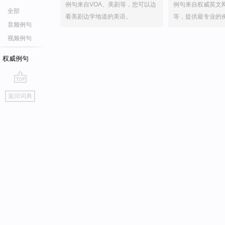
例句来自VOA、美剧等，您可以边
例句来自权威英文
全部
看美剧边学地道的美语。
等，提供最专业的
音频例句
视频例句
权威例句
go
返回词典
top