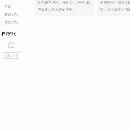
例句来自VOA、美剧等，您可以边
例句来自权威英文
全部
看美剧边学地道的美语。
等，提供最专业的
音频例句
视频例句
权威例句
go
返回词典
top