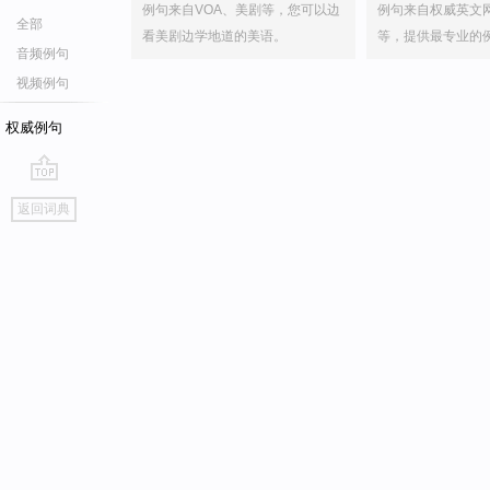
例句来自VOA、美剧等，您可以边
例句来自权威英文
全部
看美剧边学地道的美语。
等，提供最专业的
音频例句
视频例句
权威例句
go
返回词典
top