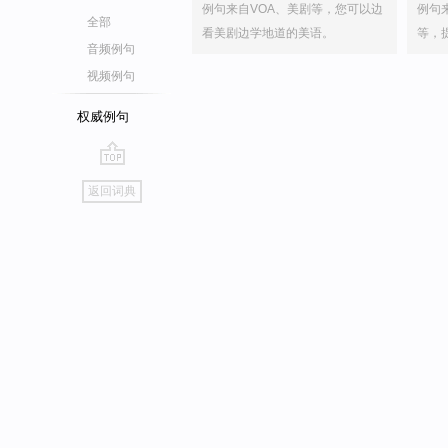
例句来自VOA、美剧等，您可以边
例句
全部
看美剧边学地道的美语。
等，
音频例句
视频例句
权威例句
go
返回词典
top