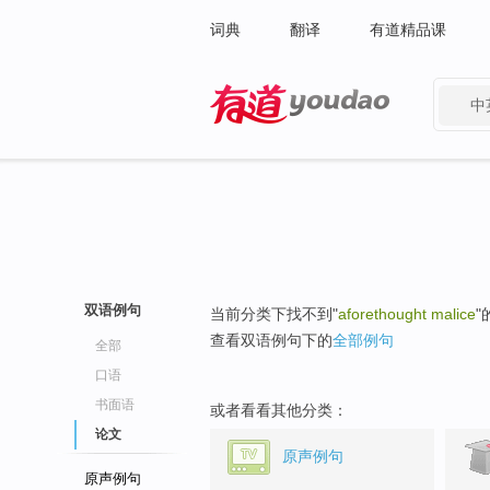
词典
翻译
有道精品课
中
有道 - 网易旗下搜索
双语例句
当前分类下找不到"
aforethought malice
"
查看双语例句下的
全部例句
全部
口语
书面语
或者看看其他分类：
论文
原声例句
原声例句