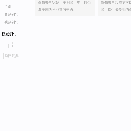
例句来自VOA、美剧等，您可以边
例句来自权威英文
全部
看美剧边学地道的美语。
等，提供最专业的
音频例句
视频例句
权威例句
go
返回词典
top