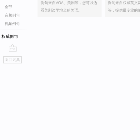
例句来自VOA、美剧等，您可以边
例句来自权威英文
全部
看美剧边学地道的美语。
等，提供最专业的
音频例句
视频例句
权威例句
go
返回词典
top