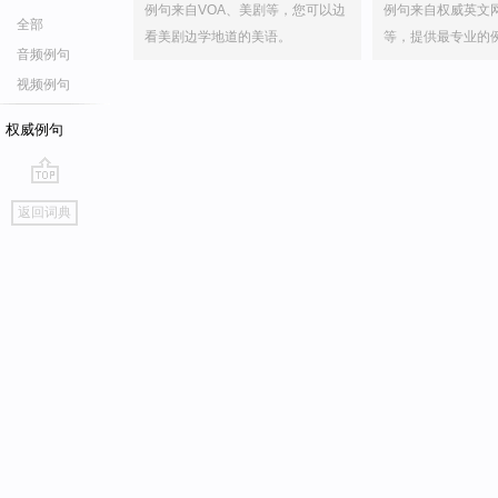
例句来自VOA、美剧等，您可以边
例句来自权威英文
全部
看美剧边学地道的美语。
等，提供最专业的
音频例句
视频例句
权威例句
go
返回词典
top