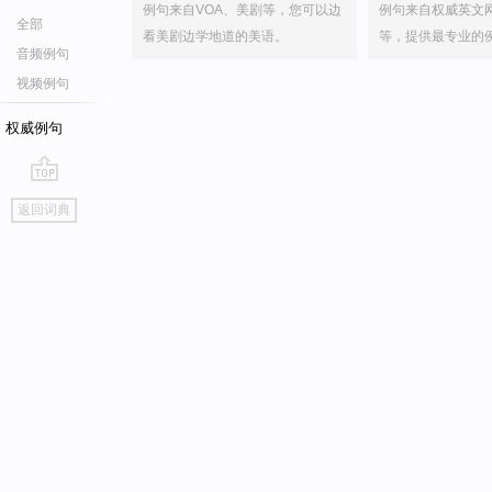
例句来自VOA、美剧等，您可以边
例句来自权威英文
全部
看美剧边学地道的美语。
等，提供最专业的
音频例句
视频例句
权威例句
go
返回词典
top