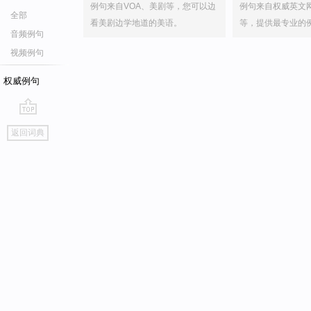
例句来自VOA、美剧等，您可以边
例句来自权威英文
全部
看美剧边学地道的美语。
等，提供最专业的
音频例句
视频例句
权威例句
go
返回词典
top