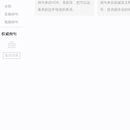
例句来自VOA、美剧等，您可以边
例句来自权威英文
全部
看美剧边学地道的美语。
等，提供最专业的
音频例句
视频例句
权威例句
go
返回词典
top