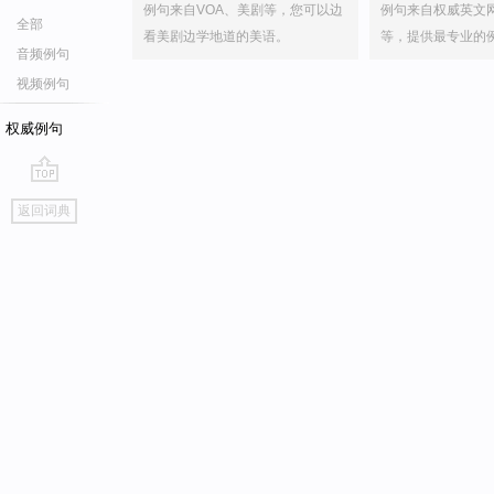
例句来自VOA、美剧等，您可以边
例句来自权威英文
全部
看美剧边学地道的美语。
等，提供最专业的
音频例句
视频例句
权威例句
go
返回词典
top