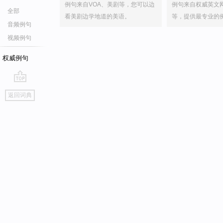
例句来自VOA、美剧等，您可以边
例句来自权威英文
全部
看美剧边学地道的美语。
等，提供最专业的
音频例句
视频例句
权威例句
go
返回词典
top