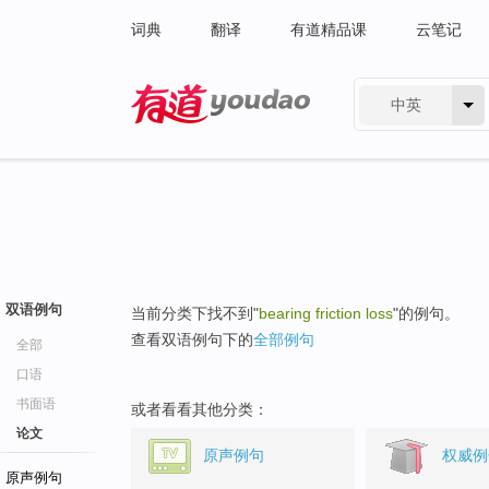
词典
翻译
有道精品课
云笔记
中英
有道 - 网易旗下搜索
双语例句
当前分类下找不到"
bearing friction loss
"的例句。
查看双语例句下的
全部例句
全部
口语
书面语
或者看看其他分类：
论文
原声例句
权威例
原声例句