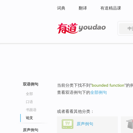
词典
翻译
有道精品课
中
有道 - 网易旗下搜索
双语例句
当前分类下找不到"
bounded function
"的
查看双语例句下的
全部例句
全部
口语
书面语
或者看看其他分类：
论文
原声例句
原声例句