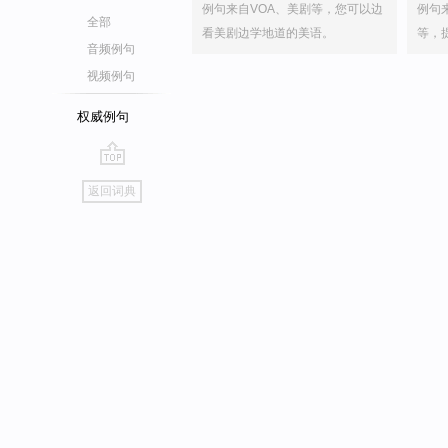
例句来自VOA、美剧等，您可以边
例句
全部
看美剧边学地道的美语。
等，
音频例句
视频例句
权威例句
go
返回词典
top