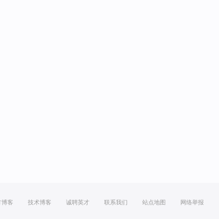
方博客
技术博客
诚聘英才
联系我们
站点地图
网络举报