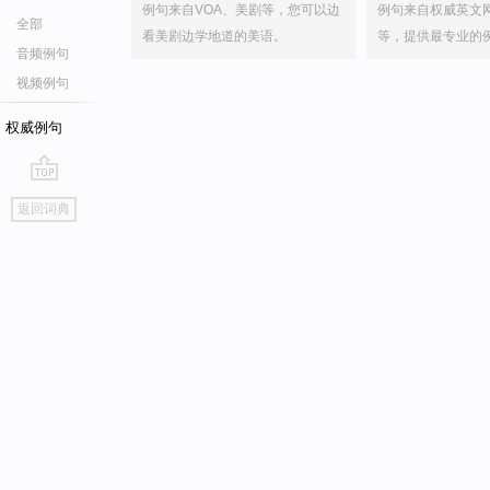
例句来自VOA、美剧等，您可以边
例句来自权威英文
全部
看美剧边学地道的美语。
等，提供最专业的
音频例句
视频例句
权威例句
go
返回词典
top