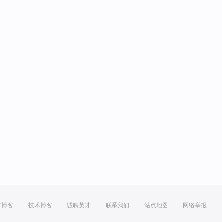
方博客
技术博客
诚聘英才
联系我们
站点地图
网络举报