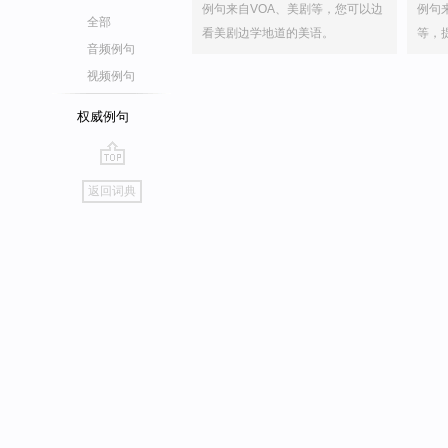
例句来自VOA、美剧等，您可以边
例句
全部
看美剧边学地道的美语。
等，
音频例句
视频例句
权威例句
go
返回词典
top