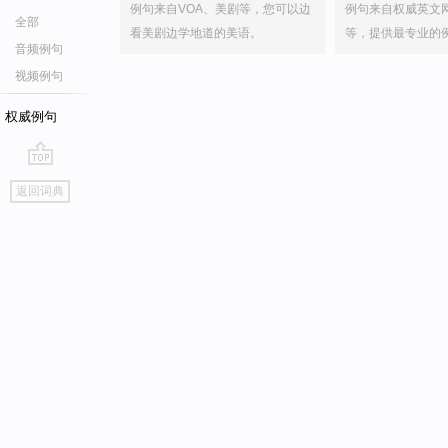
例句来自VOA、美剧等，您可以边
例句来自权威英文
全部
看美剧边学地道的美语。
等，提供最专业的
音频例句
视频例句
权威例句
go
返回词典
top