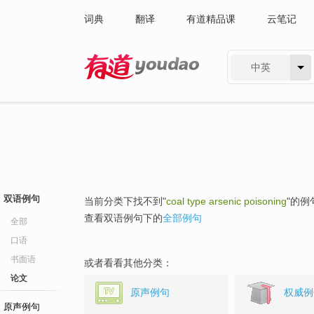
词典
翻译
有道精品课
云笔记
中英
有道 - 网易旗下搜索
双语例句
当前分类下找不到"
coal type arsenic poisoning
"的例
查看双语例句下的
全部例句
全部
口语
书面语
或者看看其他分类：
论文
原声例句
权威例
原声例句