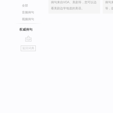
例句来自VOA、美剧等，您可以边
例句
全部
看美剧边学地道的美语。
等，
音频例句
视频例句
权威例句
go
返回词典
top