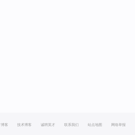
方博客
技术博客
诚聘英才
联系我们
站点地图
网络举报