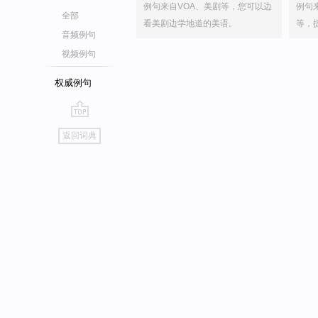
例句来自VOA、美剧等，您可以边
例句
全部
看美剧边学地道的美语。
等，
音频例句
视频例句
权威例句
go
返回词典
top