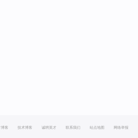
方博客
技术博客
诚聘英才
联系我们
站点地图
网络举报