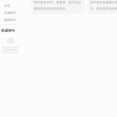
例句来自VOA、美剧等，您可以边
例句来自权威英文
全部
看美剧边学地道的美语。
等，提供最专业的
音频例句
视频例句
权威例句
go
返回词典
top