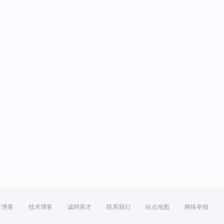
方博客
技术博客
诚聘英才
联系我们
站点地图
网络举报