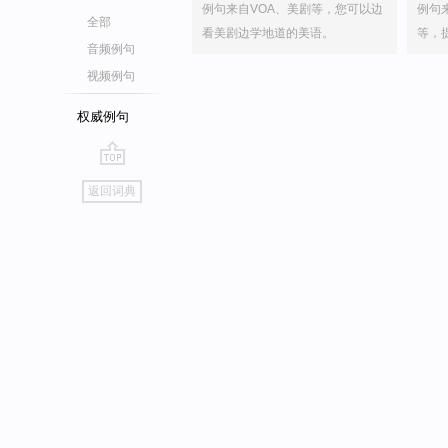
例句来自VOA、美剧等，您可以边
例句
全部
看美剧边学地道的美语。
等，
音频例句
视频例句
权威例句
go
返回词典
top