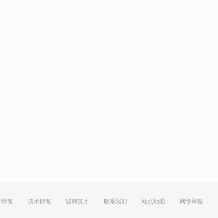
方博客
技术博客
诚聘英才
联系我们
站点地图
网络举报