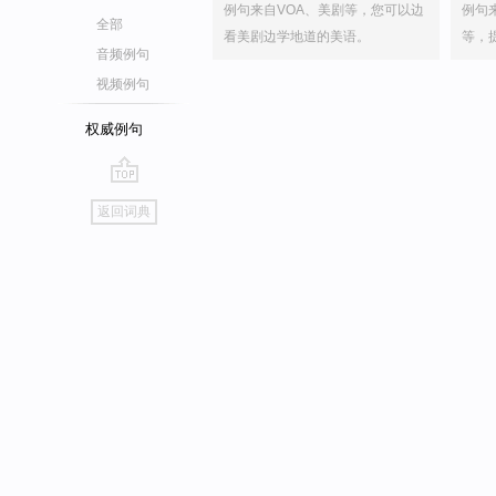
例句来自VOA、美剧等，您可以边
例句
全部
看美剧边学地道的美语。
等，
音频例句
视频例句
权威例句
go
返回词典
top