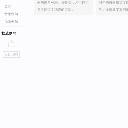
例句来自VOA、美剧等，您可以边
例句来自权威英文
全部
看美剧边学地道的美语。
等，提供最专业的
音频例句
视频例句
权威例句
go
返回词典
top