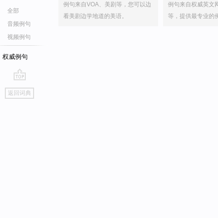
例句来自VOA、美剧等，您可以边
例句来自权威英文
全部
看美剧边学地道的美语。
等，提供最专业的
音频例句
视频例句
权威例句
go
返回词典
top