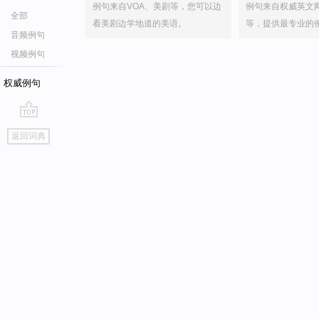
例句来自VOA、美剧等，您可以边
例句来自权威英文
全部
看美剧边学地道的美语。
等，提供最专业的
音频例句
视频例句
权威例句
go
返回词典
top