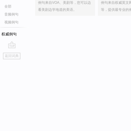
例句来自VOA、美剧等，您可以边
例句来自权威英文
全部
看美剧边学地道的美语。
等，提供最专业的
音频例句
视频例句
权威例句
go
返回词典
top