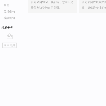
例句来自VOA、美剧等，您可以边
例句来自权威英文
全部
看美剧边学地道的美语。
等，提供最专业的
音频例句
视频例句
权威例句
go
返回词典
top