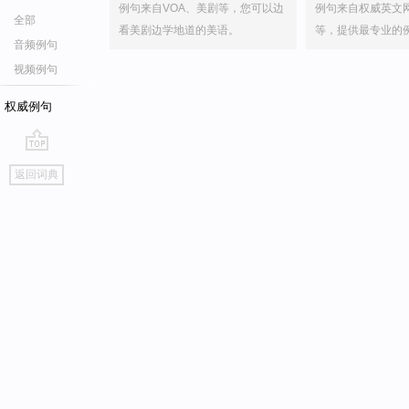
例句来自VOA、美剧等，您可以边
例句来自权威英文
全部
看美剧边学地道的美语。
等，提供最专业的
音频例句
视频例句
权威例句
go
返回词典
top