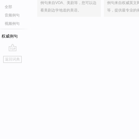
例句来自VOA、美剧等，您可以边
例句来自权威英文
全部
看美剧边学地道的美语。
等，提供最专业的
音频例句
视频例句
权威例句
go
返回词典
top