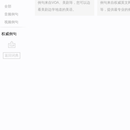
例句来自VOA、美剧等，您可以边
例句来自权威英文
全部
看美剧边学地道的美语。
等，提供最专业的
音频例句
视频例句
权威例句
go
返回词典
top