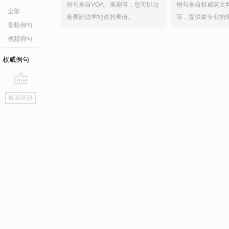
例句来自VOA、美剧等，您可以边
例句来自权威英文
全部
看美剧边学地道的美语。
等，提供最专业的
音频例句
视频例句
权威例句
go
返回词典
top