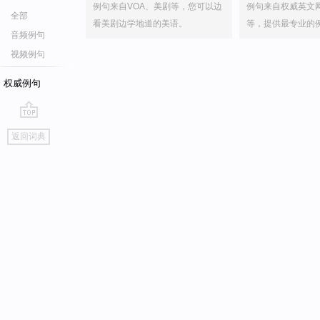
例句来自VOA、美剧等，您可以边
例句来自权威英文
全部
看美剧边学地道的美语。
等，提供最专业的
音频例句
视频例句
权威例句
go
返回词典
top