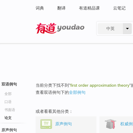
词典
翻译
有道精品课
云笔记
中英
有道 - 网易旗下搜索
双语例句
当前分类下找不到"
first order approximation theory
查看双语例句下的
全部例句
全部
口语
书面语
或者看看其他分类：
论文
原声例句
权威例
原声例句