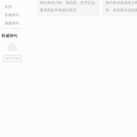
例句来自VOA、美剧等，您可以边
例句来自权威英文
全部
看美剧边学地道的美语。
等，提供最专业的
音频例句
视频例句
权威例句
go
返回词典
top