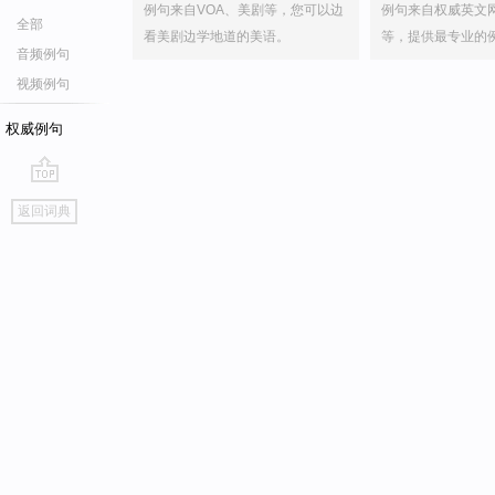
例句来自VOA、美剧等，您可以边
例句来自权威英文
全部
看美剧边学地道的美语。
等，提供最专业的
音频例句
视频例句
权威例句
go
返回词典
top