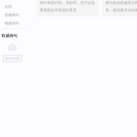
例句来自VOA、美剧等，您可以边
例句来自权威英文
全部
看美剧边学地道的美语。
等，提供最专业的
音频例句
视频例句
权威例句
go
返回词典
top