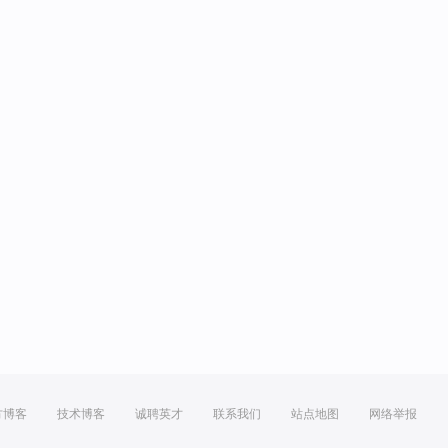
方博客
技术博客
诚聘英才
联系我们
站点地图
网络举报