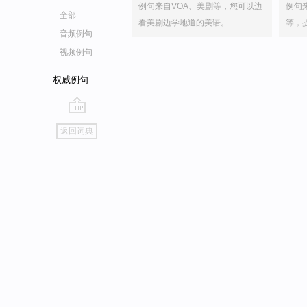
例句来自VOA、美剧等，您可以边
例句
全部
看美剧边学地道的美语。
等，
音频例句
视频例句
权威例句
go
返回词典
top