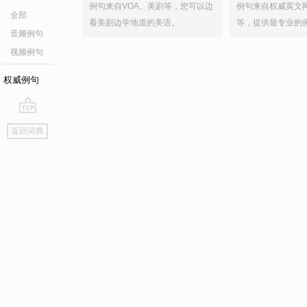
例句来自VOA、美剧等，您可以边
例句来自权威英文
全部
看美剧边学地道的美语。
等，提供最专业的
音频例句
视频例句
权威例句
go
返回词典
top