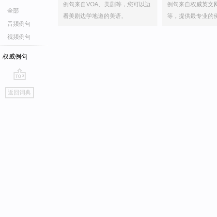
例句来自VOA、美剧等，您可以边
例句来自权威英文
全部
看美剧边学地道的美语。
等，提供最专业的
音频例句
视频例句
权威例句
go
返回词典
top